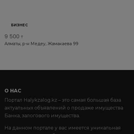
БИЗНЕС
9 500
₸
Алматы, р-н Медеу, Жамакаева 99
О НАС
Портал Halykzalog.kz – это самая большая база
актуальных объявлений о продаже имущества
Банка, залогового имущества.
На данном портале у вас имеется уникальная