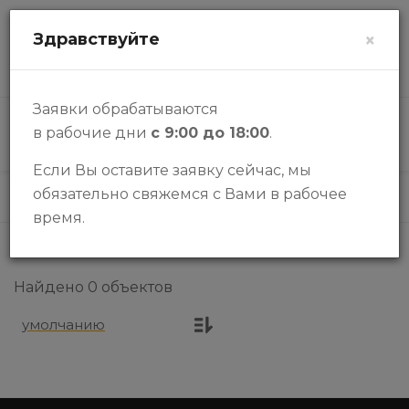
zalogi@halykbank.kz
Здравствуйте
×
О НАС
КОНТАКТЫ
ВОПРОСЫ-ОТВЕТЫ
Заявки обрабатываются
в рабочие дни
с 9:00 до 18:00
.
КАТАЛОГ
Если Вы оставите заявку сейчас, мы
обязательно свяжемся с Вами в рабочее
Каталог
Паркинги
время.
Найдено 0 объектов