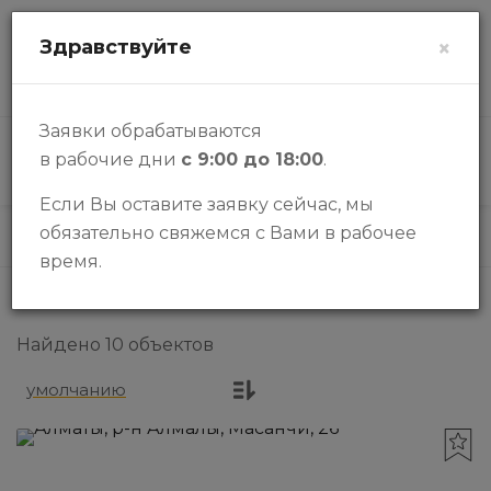
zalogi@halykbank.kz
Здравствуйте
×
О НАС
КОНТАКТЫ
ВОПРОСЫ-ОТВЕТЫ
Заявки обрабатываются
в рабочие дни
с 9:00 до 18:00
.
КАТАЛОГ
Если Вы оставите заявку сейчас, мы
обязательно свяжемся с Вами в рабочее
Каталог
Прочее
время.
Найдено 10 объектов