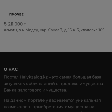
ПРОЧЕЕ
5 211 000
₸
Алматы, р-н Медеу, мкр. Самал 3, д. 15, к. 3, кладовка 105
О НАС
Портал Halykzalog.kz – это самая большая база
актуальных объявлений о продаже имущества
Банка, залогового имущества.
На данном портале у вас имеется уникальная
возможность приобретения имущества на