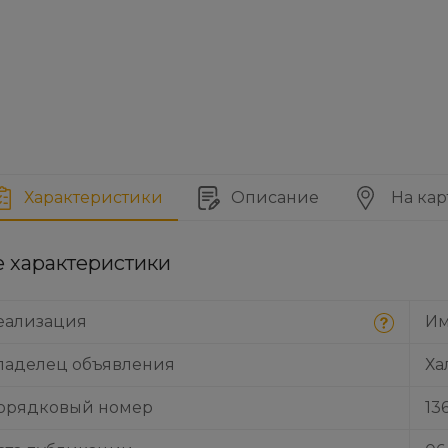
Характеристики
Описание
На кар
е характеристики
еализация
Им
ладелец объявления
Ха
орядковый номер
13