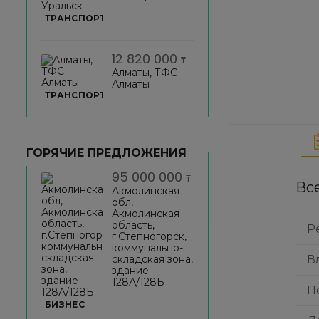
ТРАНСПОРТ
12 820 000
₸
Алматы, ТФС
Алматы
ТРАНСПОРТ
ГОРЯЧИЕ ПРЕДЛОЖЕНИЯ
95 000 000
₸
Вс
Акмолинская
обл,
Акмолинская
область,
Р
г.Степногорск,
коммунально-
складская зона,
В
здание
128А/128Б
П
БИЗНЕС