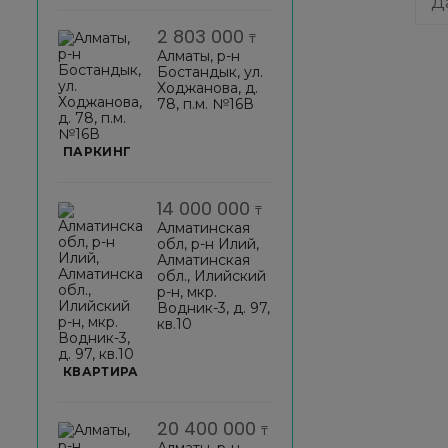
Д
2 803 000
₸
Алматы, р-н
Бостандык, ул.
Ходжанова, д.
78, п.м. №16В
ПАРКИНГ
14 000 000
₸
Алматинская
обл, р-н Илий,
Алматинская
обл., Илийский
р-н, мкр.
Водник-3, д. 97,
кв.10
КВАРТИРА
20 400 000
₸
Алматы, р-н