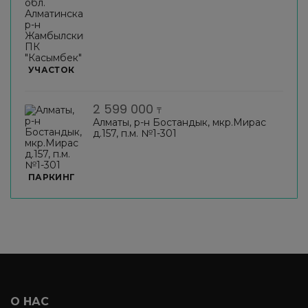
УЧАСТОК
2 599 000
₸
Алматы, р-н Бостандык, мкр.Мирас
д.157, п.м. №1-301
ПАРКИНГ
О НАС