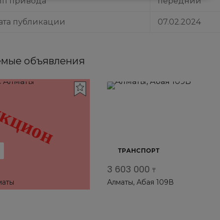
ип привода
передний
ата публикации
07.02.2024
мые объявления
ТРАНСПОРТ
3 603 000
₸
маты
Алматы, Абая 109В