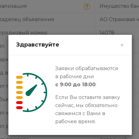
еализация
Имущество ба
ладелец объявления
АО Страховая 
орядковый номер
14078
Здравствуйте
×
ип
легковая
арка
Toyota
Заявки обрабатываются
од выпуска
2015
в рабочие дни
с 9:00 до 18:00
.
ип топлива
бензин
Если Вы оставите заявку
бъем двигателя
2.5 л
сейчас, мы обязательно
ип кузова
седан
свяжемся с Вами в
рабочее время.
ип руля
левый