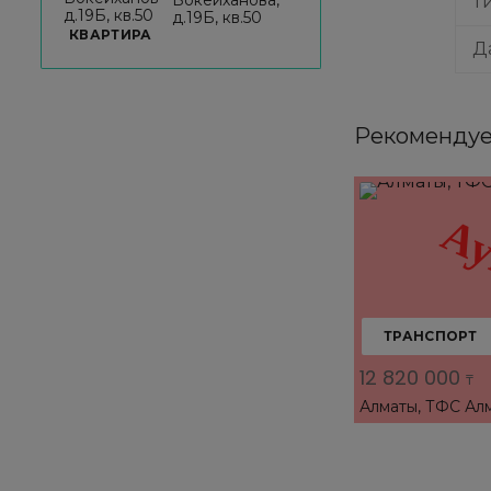
Т
д.19Б, кв.50
КВАРТИРА
Д
Рекомендуе
ТРАНСПОРТ
12 820 000
₸
Алматы, ТФС Ал