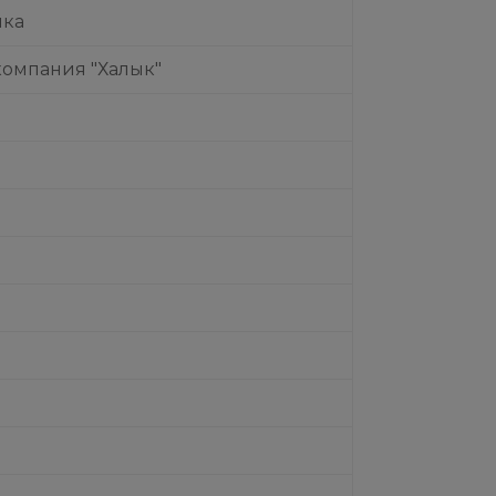
нка
компания "Халык"