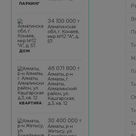
ПАРКИНГ
Р
В
34 100 000
₸
Алматинская
обл, г. Конаев,
П
мкр.№12 "А", д.
57.
Т
ДОМ
М
46 071 800
₸
Г
Алматы, р-н
Алмалы, г.
Алматы,
Т
Алмалинский
район, ул.
О
Кашгарская,
д.3, кв. 12
КВАРТИРА
Т
30 400 000
₸
Т
Алматы, р-н
Жетысу, ул.
Бокейханова,