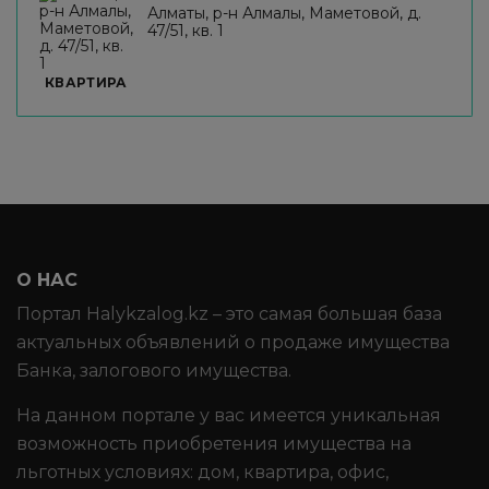
Алматы, р-н Алмалы, Маметовой, д.
47/51, кв. 1
КВАРТИРА
О НАС
Портал Halykzalog.kz – это самая большая база
актуальных объявлений о продаже имущества
Банка, залогового имущества.
На данном портале у вас имеется уникальная
возможность приобретения имущества на
льготных условиях: дом, квартира, офис,