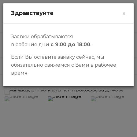
zalogi@halykbank.kz
Здравствуйте
×
О НАС
КОНТАКТЫ
ВОПРОСЫ-ОТВЕТЫ
Заявки обрабатываются
в рабочие дни
с 9:00 до 18:00
.
КАТАЛОГ
Если Вы оставите заявку сейчас, мы
обязательно свяжемся с Вами в рабочее
Каталог
Паркинги
Парковочное место
время.