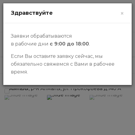
zalogi@halykbank.kz
Здравствуйте
×
О НАС
КОНТАКТЫ
ВОПРОСЫ-ОТВЕТЫ
Заявки обрабатываются
в рабочие дни
с 9:00 до 18:00
.
КАТАЛОГ
Если Вы оставите заявку сейчас, мы
обязательно свяжемся с Вами в рабочее
Каталог
Паркинги
Парковочное место
время.