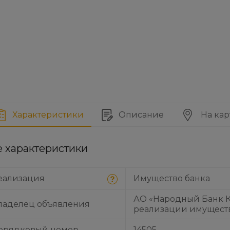
Характеристики
Описание
На кар
е характеристики
еализация
Имущество банка
АО «Народный Банк К
ладелец объявления
реализации имущест
орядковый номер
14505