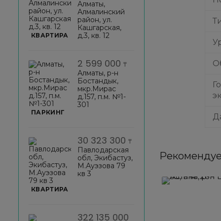
Алматы,
Алмалинский
район, ул.
Т
Кашгарская,
д.3, кв. 12
КВАРТИРА
У
2 599 000
О
₸
Алматы, р-н
Бостандык,
Г
мкр.Мирас
э
д.157, п.м. №1-
301
ПАРКИНГ
Д
30 323 300
₸
Павлодарская
Рекомендуе
обл, Экибастуз,
М.Ауэзова 79
кв 3
КВАРТИРА
322 135 000