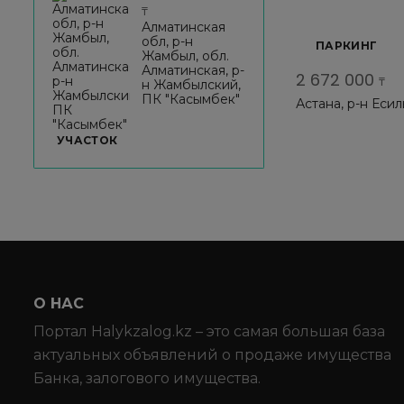
₸
Алматинская
обл, р-н
ПАРКИНГ
Жамбыл, обл.
Алматинская, р-
2 672 000
₸
н Жамбылский,
ПК "Касымбек"
Астана, р-н Есиль,
26
УЧАСТОК
О НАС
Портал Halykzalog.kz – это самая большая база
актуальных объявлений о продаже имущества
Банка, залогового имущества.