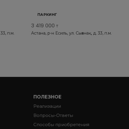
ПАРКИНГ
3 419 000
₸
33, п.м.
Астана, р-н Есиль, ул. Сығанақ, д. 33, п.м.
60
ПОЛЕЗНОЕ
Реализации
Вопросы-Ответы
Способы приобретения