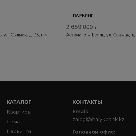
ПАРКИНГ
2 659 000
₸
 ул. Сығанақ, д. 33, п.м.
Астана, р-н Есиль, ул. Сығанақ, д. 
37
КАТАЛОГ
КОНТАКТЫ
Email:
Квартиры
zalogi@halykbank.kz
Дома
Паркинги
Головной офис: