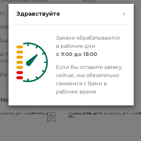
Здравствуйте
×
ип
паркинг
ровень
первый
Заявки обрабатываются
2
бщая площадь
12.3 м
в рабочие дни
од постройки (сдачи в
с 9:00 до 18:00
.
2007
ксплуатацию)
Если Вы оставите заявку
ата публикации
18.10.2024
сейчас, мы обязательно
свяжемся с Вами в
рабочее время.
мые объявления