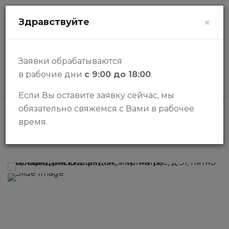
zalogi@halykbank.kz
Здравствуйте
×
О НАС
КОНТАКТЫ
ВОПРОСЫ-ОТВЕТЫ
Заявки обрабатываются
в рабочие дни
с 9:00 до 18:00
.
КАТАЛОГ
Если Вы оставите заявку сейчас, мы
обязательно свяжемся с Вами в рабочее
Каталог
Паркинги
Паркоместа в ЖК "Miras Park"
время.