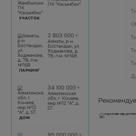
ПК "Касымбек"
Т
УЧАСТОК
О
2 803 000
₸
Т
Алматы, р-н
Бостандык, ул.
Т
Ходжанова, д.
78, п.м. №16В
Т
ПАРКИНГ
Д
34 100 000
₸
Алматинская
обл, г. Конаев,
Рекомендуе
мкр.№12 "А", д.
57.
ДОМ
95 000 000
₸