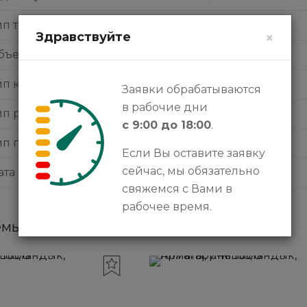
ип топлива
бензин
Здравствуйте
×
бъем двигателя
2 л
ип кузова
седан
Заявки обрабатываются
в рабочие дни
ип руля
левый
с 9:00 до 18:00
.
ип привода
передний
Если Вы оставите заявку
сейчас, мы обязательно
ата публикации
07.02.2024
свяжемся с Вами в
рабочее время.
мые объявления