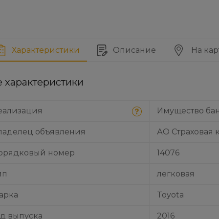
Характеристики
Описание
На кар
е характеристики
еализация
Имущество ба
ладелец объявления
АО Страховая 
орядковый номер
14076
ип
легковая
арка
Toyota
од выпуска
2016