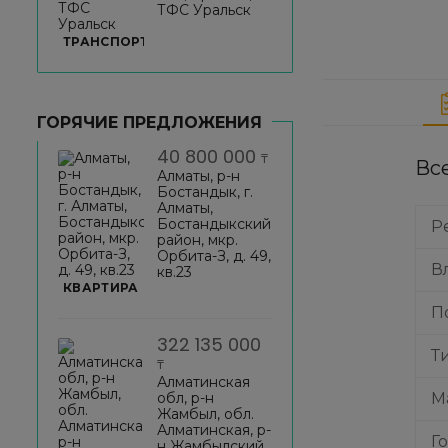
ТФС Уральск
ТРАНСПОРТ
ГОРЯЧИЕ ПРЕДЛОЖЕНИЯ
40 800 000
₸
Вс
Алматы, р-н
Бостандык, г.
Алматы,
Бостандыкский
Р
район, мкр.
Орбита-З, д. 49,
В
кв.23
КВАРТИРА
П
322 135 000
Т
₸
Алматинская
обл, р-н
М
Жамбыл, обл.
Алматинская, р-
Г
н Жамбылский,