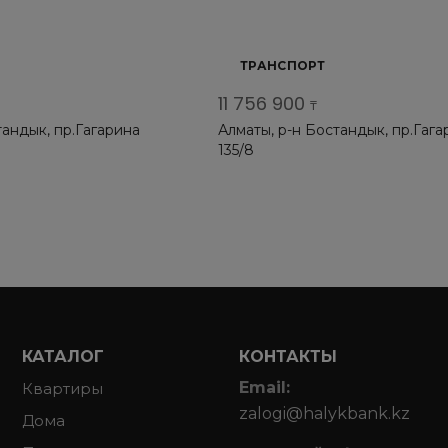
ТРАНСПОРТ
11 756 900
₸
тандык, пр.Гагарина
Алматы, р-н Бостандык, пр.Гага
135/8
КАТАЛОГ
КОНТАКТЫ
Email:
Квартиры
zalogi@halykbank.kz
Дома