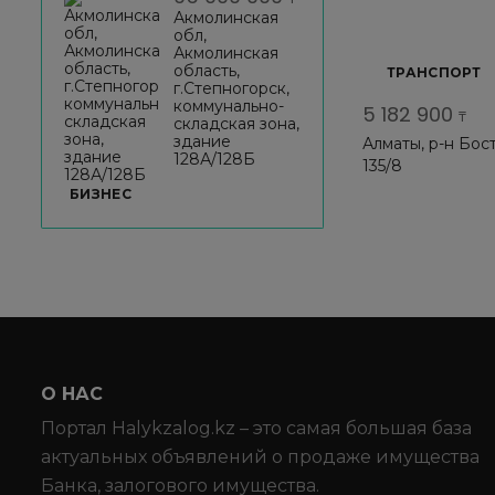
Акмолинская
обл,
Акмолинская
область,
ТРАНСПОРТ
г.Степногорск,
коммунально-
5 182 900
₸
складская зона,
здание
Алматы, р-н Бос
128А/128Б
135/8
БИЗНЕС
О НАС
Портал Halykzalog.kz – это самая большая база
актуальных объявлений о продаже имущества
Банка, залогового имущества.