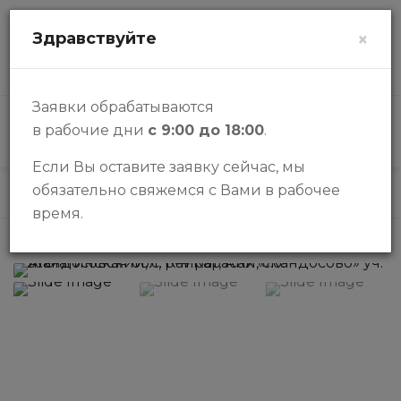
zalogi@halykbank.kz
Здравствуйте
×
О НАС
КОНТАКТЫ
ВОПРОСЫ-ОТВЕТЫ
Заявки обрабатываются
в рабочие дни
с 9:00 до 18:00
.
КАТАЛОГ
Если Вы оставите заявку сейчас, мы
обязательно свяжемся с Вами в рабочее
Каталог
Участки
Земельный участок
время.