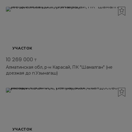
УЧАСТОК
10 269 000
₸
Алматинская обл, р-н Карасай, ПК "Шамалган" (не
доезжая до п.Узынагаш)
УЧАСТОК