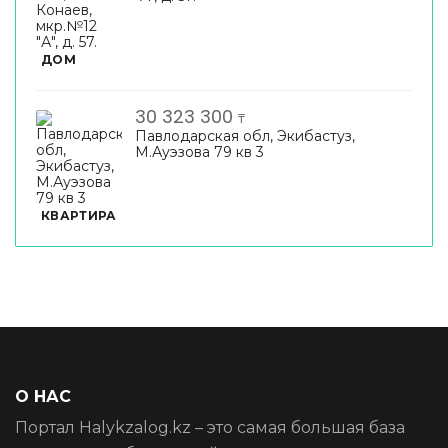
ДОМ
30 323 300
₸
Павлодарская обл, Экибастуз,
М.Ауэзова 79 кв 3
КВАРТИРА
О НАС
Портал Halykzalog.kz – это самая большая база