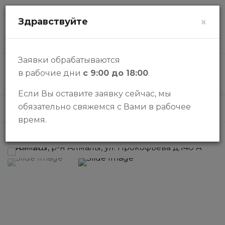
zalogi@halykbank.kz
Здравствуйте
×
О НАС
КОНТАКТЫ
ВОПРОСЫ-ОТВЕТЫ
Заявки обрабатываются
в рабочие дни
с 9:00 до 18:00
.
КАТАЛОГ
Если Вы оставите заявку сейчас, мы
обязательно свяжемся с Вами в рабочее
Каталог
Паркинги
Парковочное место
время.